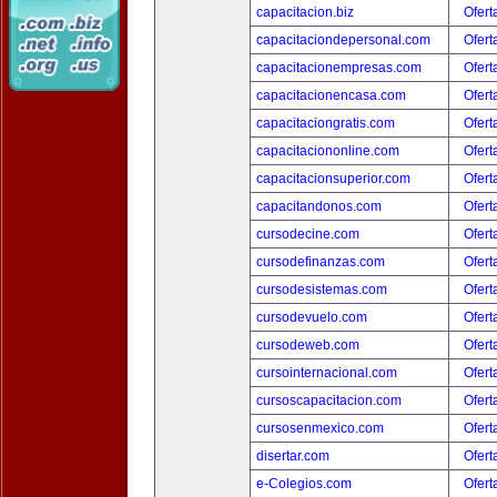
capacitacion.biz
Ofert
capacitaciondepersonal.com
Ofert
capacitacionempresas.com
Ofert
capacitacionencasa.com
Ofert
capacitaciongratis.com
Ofert
capacitaciononline.com
Ofert
capacitacionsuperior.com
Ofert
capacitandonos.com
Ofert
cursodecine.com
Ofert
cursodefinanzas.com
Ofert
cursodesistemas.com
Ofert
cursodevuelo.com
Ofert
cursodeweb.com
Ofert
cursointernacional.com
Ofert
cursoscapacitacion.com
Ofert
cursosenmexico.com
Ofert
disertar.com
Ofert
e-Colegios.com
Ofert