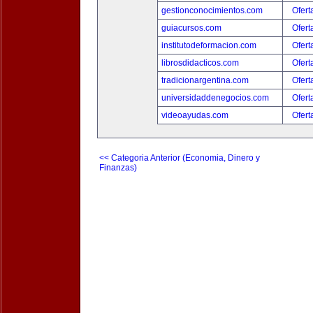
gestionconocimientos.com
Ofert
guiacursos.com
Ofert
institutodeformacion.com
Ofert
librosdidacticos.com
Ofert
tradicionargentina.com
Ofert
universidaddenegocios.com
Ofert
videoayudas.com
Ofert
<< Categoria Anterior (Economia, Dinero y
Finanzas)