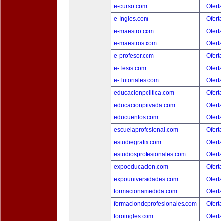
e-curso.com
Ofert
e-Ingles.com
Ofert
e-maestro.com
Ofert
e-maestros.com
Ofert
e-profesor.com
Ofert
e-Tesis.com
Ofert
e-Tutoriales.com
Ofert
educacionpolitica.com
Ofert
educacionprivada.com
Ofert
educuentos.com
Ofert
escuelaprofesional.com
Ofert
estudiegratis.com
Ofert
estudiosprofesionales.com
Ofert
expoeducacion.com
Ofert
expouniversidades.com
Ofert
formacionamedida.com
Ofert
formaciondeprofesionales.com
Ofert
foroingles.com
Ofert