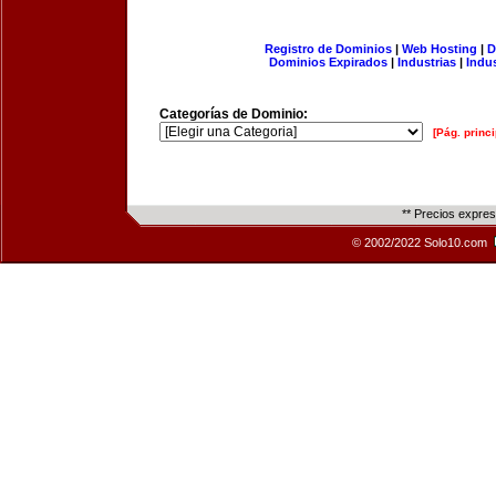
Registro de Dominios
|
Web Hosting
|
D
Dominios Expirados
|
Industrias
|
Indu
Categorías de Dominio:
[Pág. princi
** Precios expre
© 2002/2022 Solo10.com