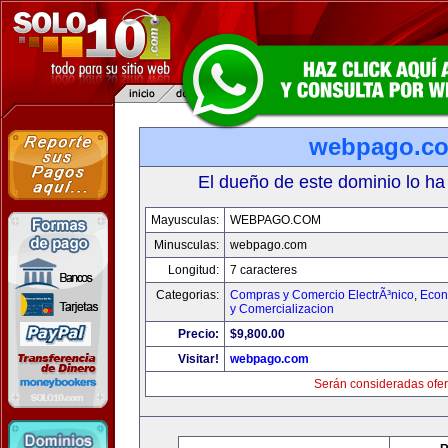
webpago.c
El dueño de este dominio lo ha
Mayusculas:
WEBPAGO.COM
Minusculas:
webpago.com
Longitud:
7 caracteres
Categorias:
Compras y Comercio ElectrÃ³nico
,
Econ
y Comercializacion
Precio:
$9,800.00
Visitar!
webpago.com
Serán consideradas ofer