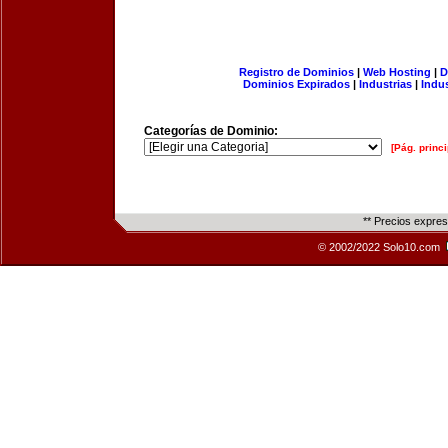
Registro de Dominios
|
Web Hosting
|
D
Dominios Expirados
|
Industrias
|
Indu
Categorías de Dominio:
[Pág. princi
** Precios expre
© 2002/2022 Solo10.com