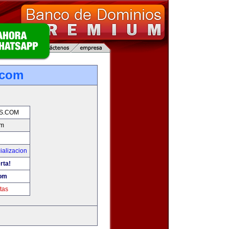
.com
S.COM
om
ializacion
rta!
com
tas