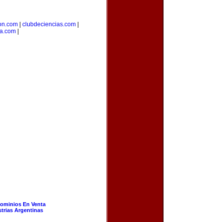
on.com
|
clubdeciencias.com
|
a.com
|
ominios En Venta
strias Argentinas