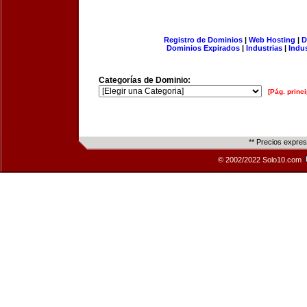
Registro de Dominios
|
Web Hosting
|
D
Dominios Expirados
|
Industrias
|
Indu
Categorías de Dominio:
[Pág. princi
** Precios expre
© 2002/2022 Solo10.com