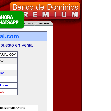
ial.com
 puesto en Venta
ARIAL.COM
l.com
rias
al.com
tas
ealizar una Oferta