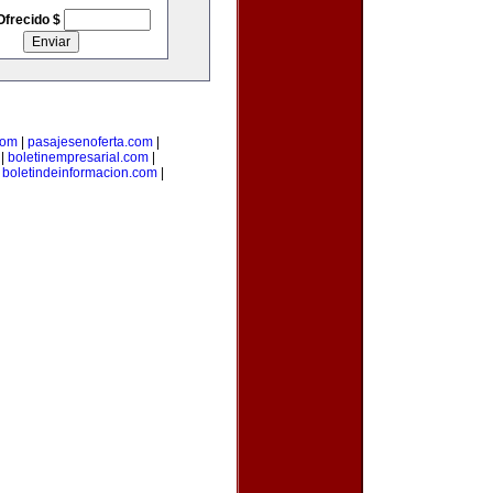
Ofrecido $
com
|
pasajesenoferta.com
|
|
boletinempresarial.com
|
|
boletindeinformacion.com
|