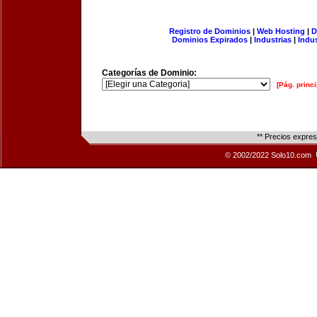
Registro de Dominios
|
Web Hosting
|
D
Dominios Expirados
|
Industrias
|
Indu
Categorías de Dominio:
[Pág. princi
** Precios expre
© 2002/2022 Solo10.com