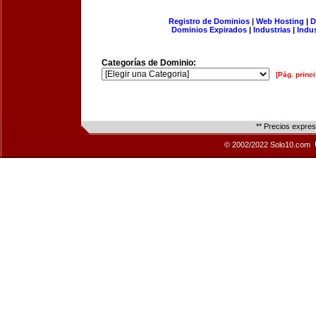
Registro de Dominios
|
Web Hosting
|
D
Dominios Expirados
|
Industrias
|
Indu
Categorías de Dominio:
[Pág. princi
** Precios expre
© 2002/2022 Solo10.com