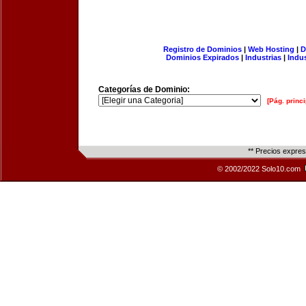
Registro de Dominios
|
Web Hosting
|
D
Dominios Expirados
|
Industrias
|
Indu
Categorías de Dominio:
[Pág. princi
** Precios expre
© 2002/2022 Solo10.com