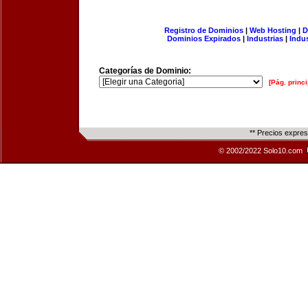
Registro de Dominios
|
Web Hosting
|
D
Dominios Expirados
|
Industrias
|
Indu
Categorías de Dominio:
[Pág. princi
** Precios expre
© 2002/2022 Solo10.com