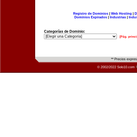
Registro de Dominios
|
Web Hosting
|
D
Dominios Expirados
|
Industrias
|
Indu
Categorías de Dominio:
[Pág. princi
** Precios expre
© 2002/2022 Solo10.com