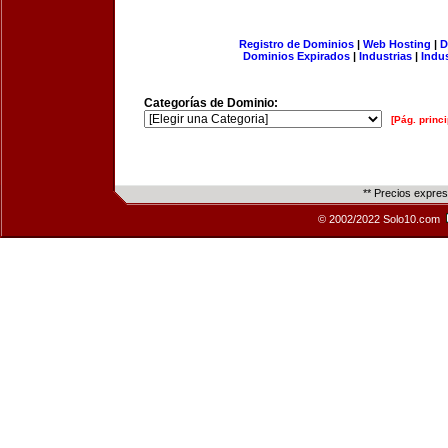
Registro de Dominios
|
Web Hosting
|
D
Dominios Expirados
|
Industrias
|
Indu
Categorías de Dominio:
[Pág. princi
** Precios expre
© 2002/2022 Solo10.com