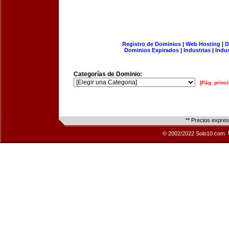
Registro de Dominios
|
Web Hosting
|
D
Dominios Expirados
|
Industrias
|
Indu
Categorías de Dominio:
[Pág. princi
** Precios expre
© 2002/2022 Solo10.com