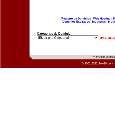
Registro de Dominios
|
Web Hosting
|
D
Dominios Expirados
|
Industrias
|
Indu
Categorías de Dominio:
[Pág. princi
** Precios expre
© 2002/2022 Solo10.com