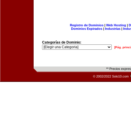
Registro de Dominios
|
Web Hosting
|
D
Dominios Expirados
|
Industrias
|
Indu
Categorías de Dominio:
[Pág. princi
** Precios expre
© 2002/2022 Solo10.com