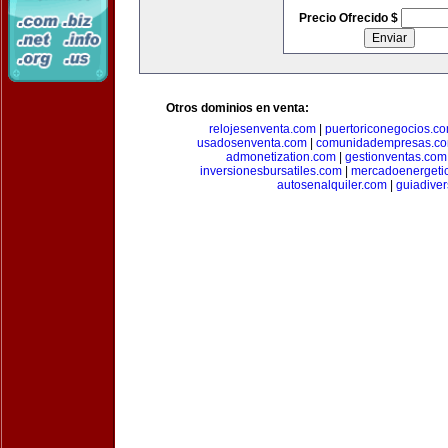
Precio Ofrecido $
Otros dominios en venta:
relojesenventa.com
|
puertoriconegocios.c
usadosenventa.com
|
comunidadempresas.c
admonetization.com
|
gestionventas.com
inversionesbursatiles.com
|
mercadoenergeti
autosenalquiler.com
|
guiadive