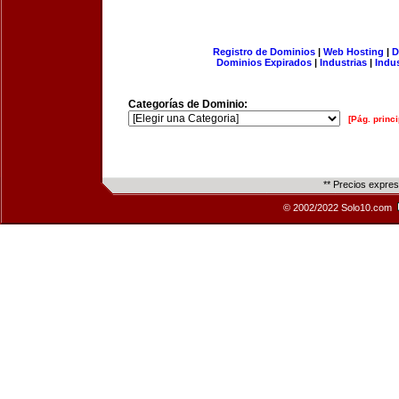
Registro de Dominios
|
Web Hosting
|
D
Dominios Expirados
|
Industrias
|
Indu
Categorías de Dominio:
[Pág. princi
** Precios expre
© 2002/2022 Solo10.com