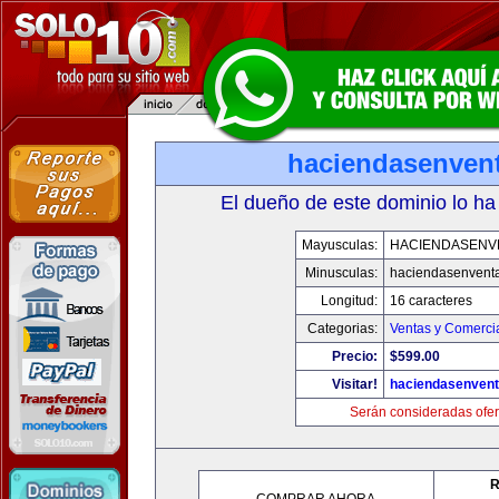
haciendasenven
El dueño de este dominio lo ha
Mayusculas:
HACIENDASENV
Minusculas:
haciendasenvent
Longitud:
16 caracteres
Categorias:
Ventas y Comercia
Precio:
$599.00
Visitar!
haciendasenven
Serán consideradas ofer
R