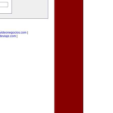
videonegocios.com
|
deviaje.com
|