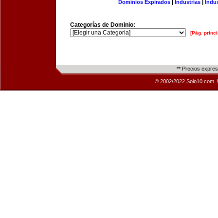
Dominios Expirados
|
Industrias
|
Indu
Categorías de Dominio:
[Pág. princi
** Precios expre
© 2002/2022 Solo10.com