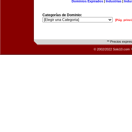
Dominios Expirados
|
Industrias
|
Indu
Categorías de Dominio:
[Pág. princi
** Precios expre
© 2002/2022 Solo10.com