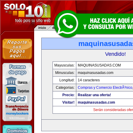
maquinasusada
Vendido!
Mayusculas:
MAQUINASUSADAS.COM
Minusculas:
maquinasusadas.com
Longitud:
14 caracteres
Categorias:
Compras y Comercio ElectrÃ³nico
Precio:
Realizar una oferta!
Visitar!
maquinasusadas.com
Serán consideradas ofer