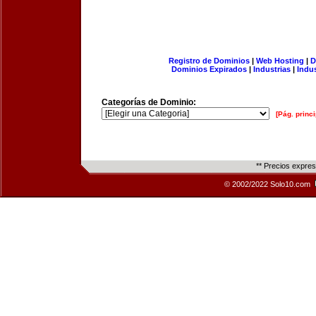
Registro de Dominios
|
Web Hosting
|
D
Dominios Expirados
|
Industrias
|
Indu
Categorías de Dominio:
[Pág. princi
** Precios expre
© 2002/2022 Solo10.com