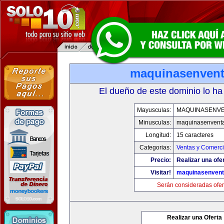
maquinasenven
El dueño de este dominio lo ha
Mayusculas:
MAQUINASENV
Minusculas:
maquinasenvent
Longitud:
15 caracteres
Categorias:
Ventas y Comerci
Precio:
Realizar una ofe
Visitar!
maquinasenven
Serán consideradas ofer
Realizar una Oferta