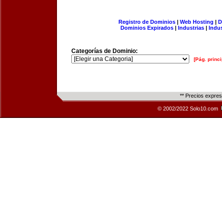
Registro de Dominios
|
Web Hosting
|
D
Dominios Expirados
|
Industrias
|
Indu
Categorías de Dominio:
[Pág. princi
** Precios expre
© 2002/2022 Solo10.com