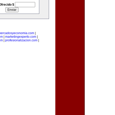
Ofrecido $
ercadosyeconomia.com
|
om
|
marketingexperto.com
|
om
|
profesionalizacion.com
|