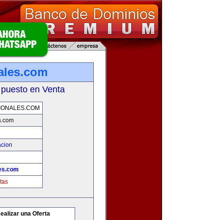
nales.com
 puesto en Venta
IONALES.COM
s.com
acion
les.com
tas
ealizar una Oferta