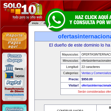
ofertasinternacio
El dueño de este dominio lo ha
Mayusculas:
OFERTASINTERNAC
Minusculas:
ofertasinternacionale
Longitud:
22 caracteres
Categorias:
Ventas y Comercializ
Precio:
$950.00
Visitar!
ofertasinternaciona
Serán consideradas ofer
R