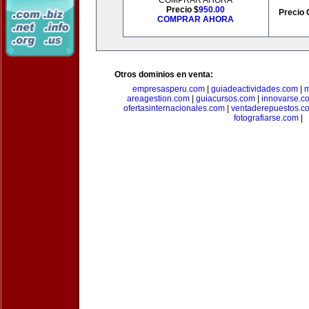
COMPRAR AHORA
Precio $
950.00
Precio 
COMPRAR AHORA
Otros dominios en venta:
empresasperu.com
|
guiadeactividades.com
|
m
areagestion.com
|
guiacursos.com
|
innovarse.c
ofertasinternacionales.com
|
ventaderepuestos.c
fotografiarse.com
|