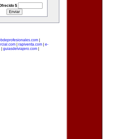
Ofrecido $
bdeprofesionales.com
|
rcial.com
|
rapiventa.com
|
e-
m
|
guiasdelviajero.com
|