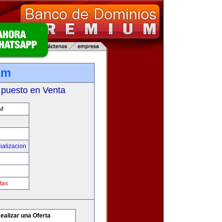
om
 puesto en Venta
M
ializacion
tas
ealizar una Oferta