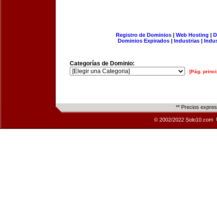
Registro de Dominios
|
Web Hosting
|
D
Dominios Expirados
|
Industrias
|
Indu
Categorías de Dominio:
[Pág. princi
** Precios expre
© 2002/2022 Solo10.com