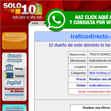
traficodirecto
El dueño de este dominio lo ha
Mayusculas:
TRAFICODIRE
Minusculas:
traficodirecto.c
Longitud:
14 caracteres
Categorias:
Web Hosting y 
Precio:
Realizar una of
Visitar!
traficodirecto.
Serán consideradas ofer
Realizar una Oferta