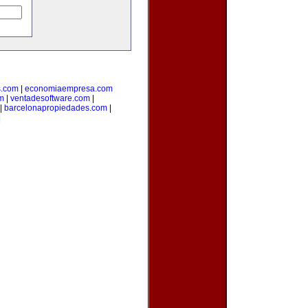
s.com
|
economiaempresa.com
m
|
ventadesoftware.com
|
|
barcelonapropiedades.com
|
|