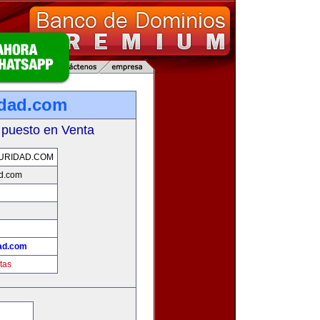
idad.com
 puesto en Venta
URIDAD.COM
ad.com
ad.com
tas