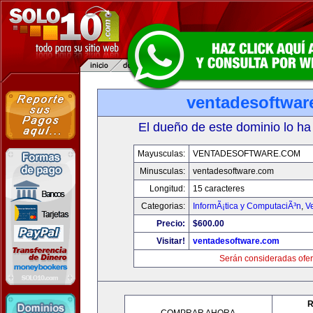
ventadesoftwar
El dueño de este dominio lo ha
Mayusculas:
VENTADESOFTWARE.COM
Minusculas:
ventadesoftware.com
Longitud:
15 caracteres
Categorias:
InformÃ¡tica y ComputaciÃ³n
,
V
Precio:
$600.00
Visitar!
ventadesoftware.com
Serán consideradas ofer
R