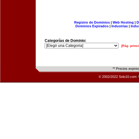
Registro de Dominios
|
Web Hosting
|
D
Dominios Expirados
|
Industrias
|
Indu
Categorías de Dominio:
[Pág. princi
** Precios expre
© 2002/2022 Solo10.com