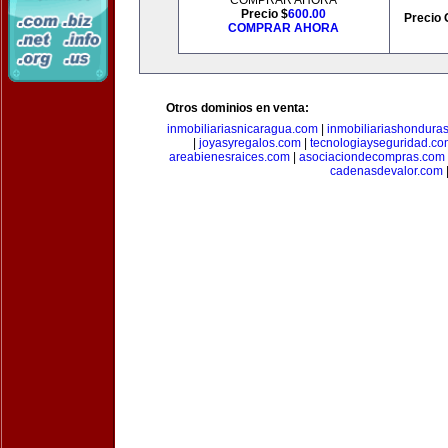
COMPRAR AHORA
Precio $
600.00
Precio 
COMPRAR AHORA
Otros dominios en venta:
inmobiliariasnicaragua.com
|
inmobiliariashondura
|
joyasyregalos.com
|
tecnologiayseguridad.co
areabienesraices.com
|
asociaciondecompras.com
cadenasdevalor.com