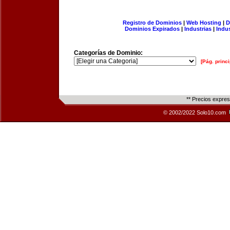
Registro de Dominios
|
Web Hosting
|
D
Dominios Expirados
|
Industrias
|
Indu
Categorías de Dominio:
[Pág. princi
** Precios expre
© 2002/2022 Solo10.com