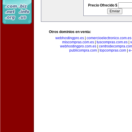
Precio Ofrecido $
Otros dominios en venta:
webhostingpro.es
|
comercioelectronico.com.es
miscompras.com.es
|
tuscompras.com.es
|
v
webhostingpro.com.es
|
centrodecompra.co
publicompra.com
|
topcompras.com
|
e