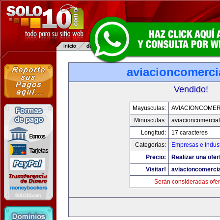
aviacioncomerci
Vendido!
Mayusculas:
AVIACIONCOMER
Minusculas:
aviacioncomercia
Longitud:
17 caracteres
Categorias:
Empresas e Indust
Precio:
Realizar una ofer
Visitar!
aviacioncomerci
Serán consideradas ofer