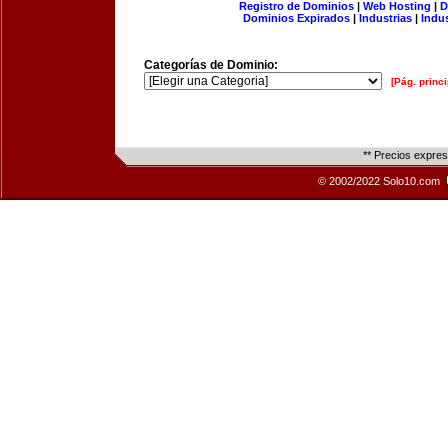
Registro de Dominios
|
Web Hosting
|
D
Dominios Expirados
|
Industrias
|
Indu
Categorías de Dominio:
[Pág. princi
** Precios expre
© 2002/2022 Solo10.com