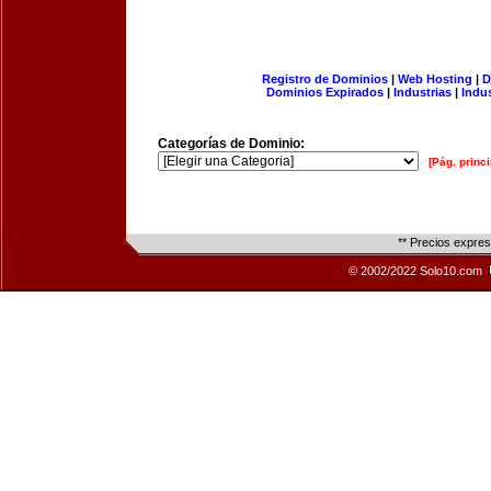
Registro de Dominios
|
Web Hosting
|
D
Dominios Expirados
|
Industrias
|
Indu
Categorías de Dominio:
[Pág. princi
** Precios expre
© 2002/2022 Solo10.com