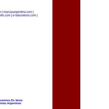
m
|
marcasargentina.com
|
etin.com
|
e-laboratorio.com
|
ominios En Venta
strias Argentinas