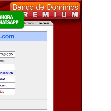
s.com
TAS.COM
com
alizacion
rta!
.com
tas