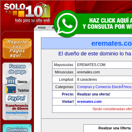
eremates.c
El dueño de este dominio lo ha
Mayusculas:
EREMATES.COM
Minusculas:
eremates.com
Longitud:
8 caracteres
Categorias:
Compras y Comercio ElectrÃ³nico
Precio:
Realizar una oferta!
Visitar!
eremates.com
Serán consideradas ofer
Realizar una Oferta