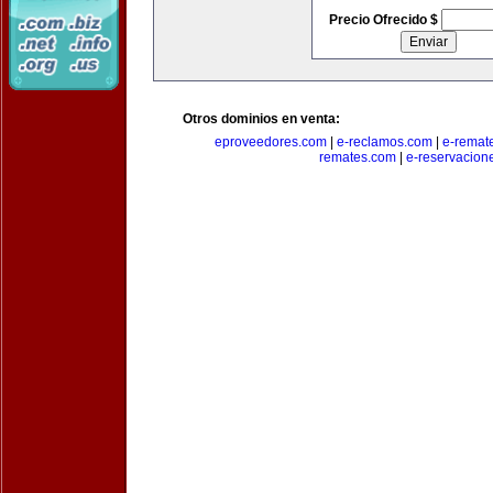
Precio Ofrecido $
Otros dominios en venta:
eproveedores.com
|
e-reclamos.com
|
e-remat
remates.com
|
e-reservacion