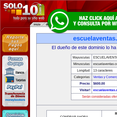
escuelaventas
El dueño de este dominio lo ha
Mayusculas:
ESCUELAVENT
Minusculas:
escuelaventas.
Longitud:
13 caracteres
Categorias:
Ventas y Comerc
Precio:
$600.00
Visitar!
escuelaventas
Serán consideradas ofer
R