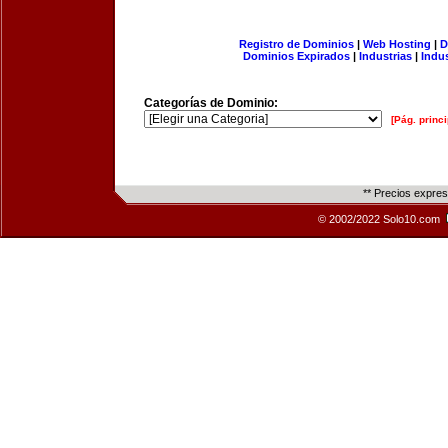
Registro de Dominios
|
Web Hosting
|
D
Dominios Expirados
|
Industrias
|
Indu
Categorías de Dominio:
[Pág. princi
** Precios expre
© 2002/2022 Solo10.com