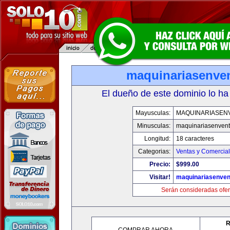
maquinariasenve
El dueño de este dominio lo ha
Mayusculas:
MAQUINARIASEN
Minusculas:
maquinariasenven
Longitud:
18 caracteres
Categorias:
Ventas y Comercial
Precio:
$999.00
Visitar!
maquinariasenve
Serán consideradas ofer
R