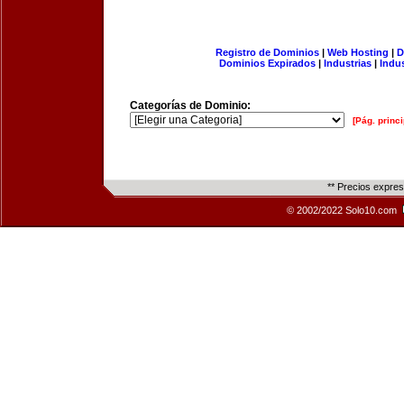
Registro de Dominios
|
Web Hosting
|
D
Dominios Expirados
|
Industrias
|
Indu
Categorías de Dominio:
[Pág. princi
** Precios expre
© 2002/2022 Solo10.com