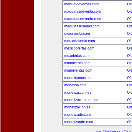
manualdeventas.com
Ofe
maquinasdeventa.com
Ofe
maquinasenventa.com
Ofe
maquinasusadas.com
Ofe
mejorventa.com
Ofe
mercadoventa.com
Ofe
mexicoofertas.com
Ofe
mexofertas.com
Ofe
miamiventa.com
Ofe
miamiventas.com
Ofe
moneticemos.com
Ofe
monetisa.com
Ofe
monetiza.com.es
Ofe
monetizacion.com.es
Ofe
monetizacion.es
Ofe
monetizado.com
Ofe
monetizando.com
Ofe