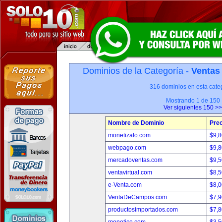
Dominios de la Categoría -
Ventas
316 dominios en esta categ
Mostrando 1 de 150
Ver siguientes 150 >>
Nombre de Dominio
Prec
monetizalo.com
$9,
webpago.com
$9,
mercadoventas.com
$9,
ventavirtual.com
$8,
e-Venta.com
$8,
VentaDeCampos.com
$7,
productosimportados.com
$7,