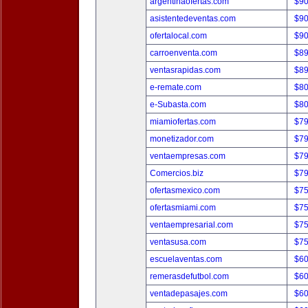
argentinaofertas.com
$9
asistentedeventas.com
$9
ofertalocal.com
$9
carroenventa.com
$8
ventasrapidas.com
$8
e-remate.com
$8
e-Subasta.com
$8
miamiofertas.com
$7
monetizador.com
$7
ventaempresas.com
$7
Comercios.biz
$7
ofertasmexico.com
$7
ofertasmiami.com
$7
ventaempresarial.com
$7
ventasusa.com
$7
escuelaventas.com
$6
remerasdefutbol.com
$6
ventadepasajes.com
$6