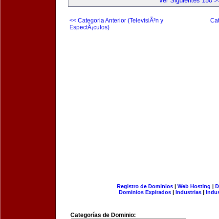
Ver Siguientes 150 >
<< Categoria Anterior (TelevisiÃ³n y
Cat
EspectÃ¡culos)
Registro de Dominios
|
Web Hosting
|
D
Dominios Expirados
|
Industrias
|
Indu
Categorías de Dominio: